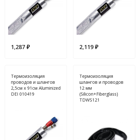
1,287
₽
2,119
₽
Термоизоляция
Термоизоляция
проводов и шлангов
шлангов и проводов
2,5см х 91см Aluminized
12 мм
DEI 010419
(Silicon+Fiberglass)
TDWS121