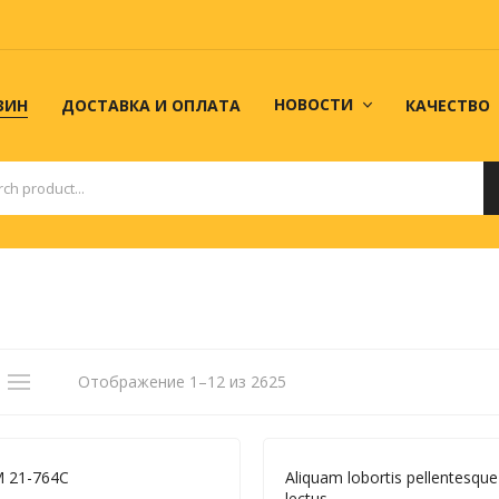
НОВОСТИ
ЗИН
ДОСТАВКА И ОПЛАТА
КАЧЕСТВО
Тюнинг и доработка
PROавто
МАГАЗИН
ДОСТАВКА И ОПЛАТА
КАК СДЕЛАТЬ
Отображение 1–12 из 2625
 21-764C
Aliquam lobortis pellentesque 
lectus