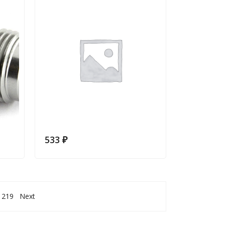
533
₽
219
Next