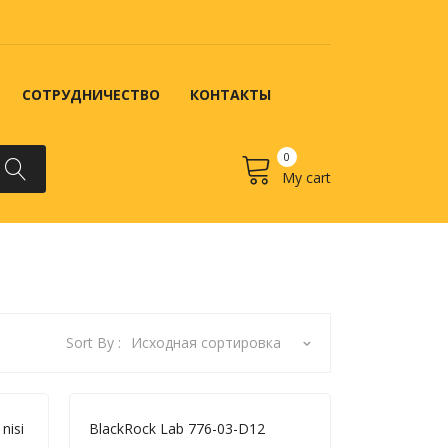
СОТРУДНИЧЕСТВО
КОНТАКТЫ
0
My cart
No products in the cart.
 ЗАКАЗ?
КОНТАКТЫ
Sort By :
Исходная сортировка
nisi
BlackRock Lab 776-03-D12