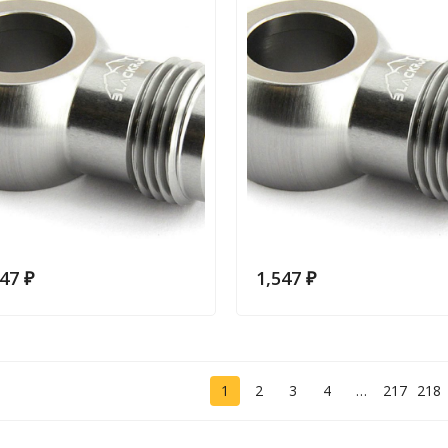
547
₽
1,547
₽
1
2
3
4
…
217
218