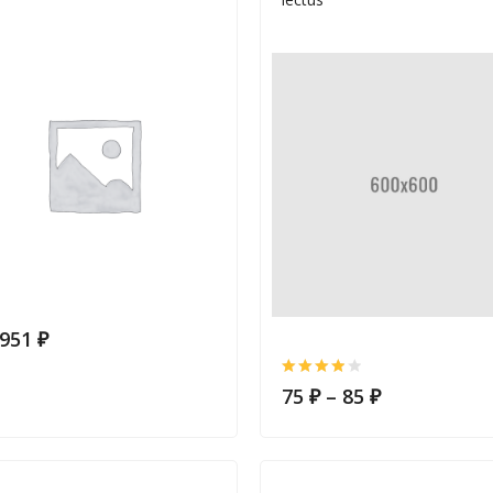
,951
₽
75
₽
–
85
₽