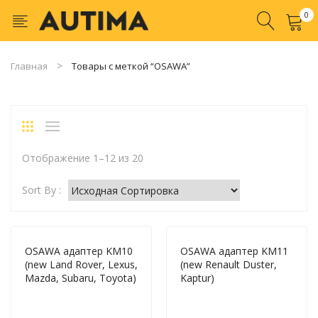
0
No products in the cart.
Главная
Товары с меткой “OSAWA”
Отображение 1–12 из 20
Sort By :
OSAWA адаптер KM10
OSAWA адаптер KM11
(new Land Rover, Lexus,
(new Renault Duster,
Mazda, Subaru, Toyota)
Kaptur)