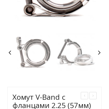
Хомут V-Band с
ому
ому
фланцами 2.25 (57мм)