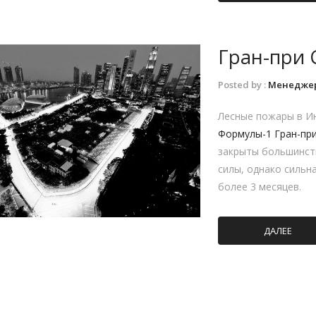
Гран-при 
Posted by :
Менедже
Лесные пожары в Ин
Формулы-1 Гран-пр
закрыты большинств
силы, однако сильна
более 3 месяцев.
ДАЛЕЕ