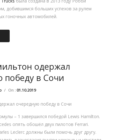
 Trucks
была создана в 2013 году Робби
м, добившимся больших успехов за рулем
ых гоночных автомобилей.
мильтон одержал
 победу в Сочи
р
/
On :
01.10.2019
держал очередную победу в Сочи
рмулы – 1 завершился победой Lewis Hamilton.
edes опять обошёл двух пилотов Ferrari.
harles Leclerc должны были помочь друг другу.
ладить разногласия внутри команды и упустили