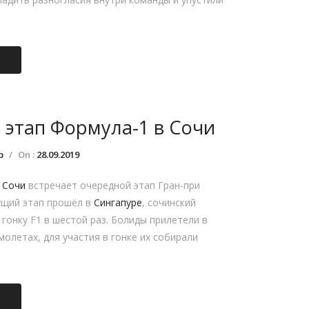
 этап Формула-1 в Сочи
р
/
On :
28.09.2019
я
Сочи
встречает очередной этап Гран-при
ущий этап прошёл в
Сингапуре
, сочинский
гонку F1 в шестой раз. Болиды прилетели в
молетах, для участия в гонке их собирали