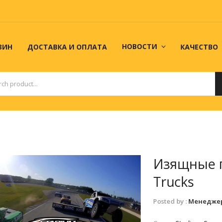
НОВОСТИ
ЗИН
ДОСТАВКА И ОПЛАТА
КАЧЕСТВО
Тюнинг и доработка
PROавто
МАГАЗИН
ДОСТАВКА И ОПЛАТА
КАК СДЕЛАТЬ
Изящные п
Trucks
Posted by :
Менедже