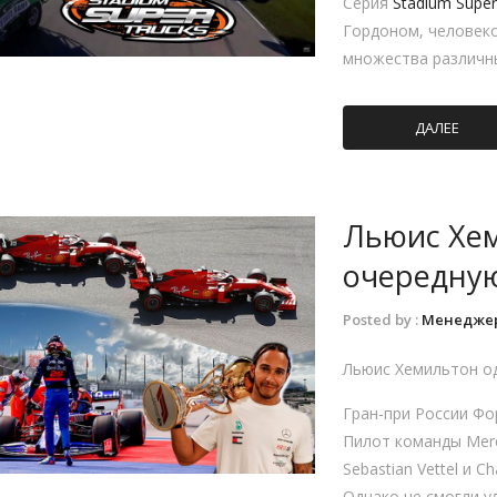
Серия
Stadium Super
Гордоном, человеко
множества различн
ДАЛЕЕ
Льюис Хе
очередную
Posted by :
Менедже
Льюис Хемильтон о
Гран-при России Фо
Пилот команды Merc
Sebastian Vettel и C
Однако не смогли у