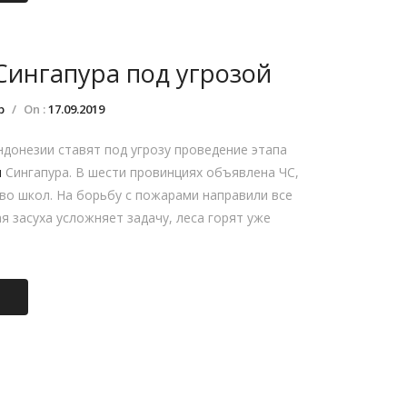
Сингапура под угрозой
р
/
On :
17.09.2019
донезии ставят под угрозу проведение этапа
и
Сингапура. В шести провинциях объявлена ЧС,
о школ. На борьбу с пожарами направили все
я засуха усложняет задачу, леса горят уже