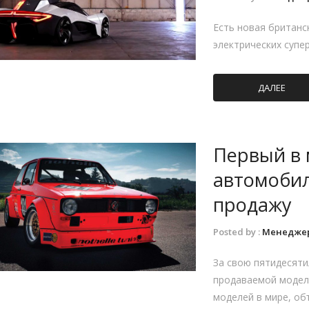
Есть новая британс
электрических супер
ДАЛЕЕ
Первый в
автомобил
продажу
Posted by :
Менедже
За свою пятидесяти
продаваемой модел
моделей в мире, о