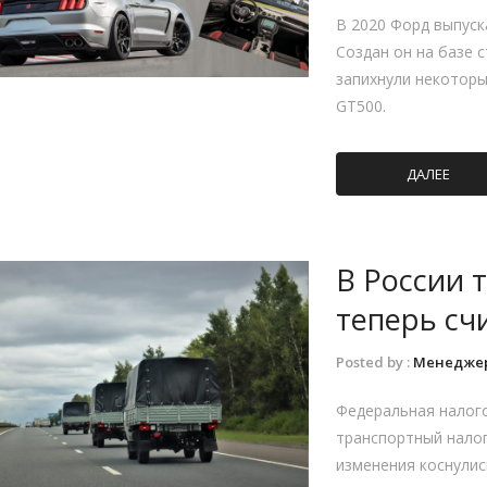
В 2020 Форд выпуск
Создан он на базе 
запихнули некоторы
GT500.
ДАЛЕЕ
В России 
теперь сч
Posted by :
Менедже
Федеральная налого
транспортный налог
изменения коснули