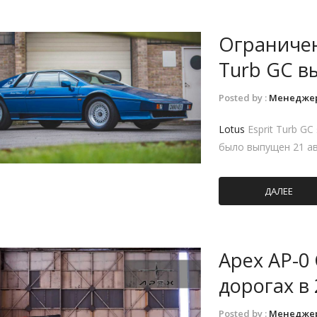
Ограничен
Turb GC в
Posted by :
Менедже
Lotus
Esprit Turb G
было выпущен 21 а
ДАЛЕЕ
Apex AP-0
дорогах в 
Posted by :
Менедже