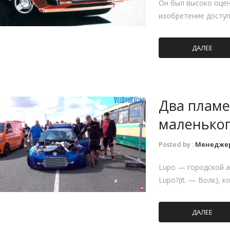
Он был высоко оцен
изобретение досту
ДАЛЕЕ
Два пламе
маленьког
Posted by :
Менедже
Lupo — городской а
Lupo?(it. — Волк),
ДАЛЕЕ