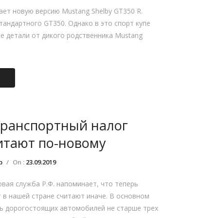
ает новую версию Mustang Shelby GT350 R.
стандартного GT350. Однако в это спорт купе
е детали от дикого родственника Mustang
транспортный налог
итают по-новому
р
/
On :
23.09.2019
вая служба Р.Ф. напоминает, что теперь
 в нашей стране считают иначе. В основном
сь дорогостоящих автомобилей не старше трех