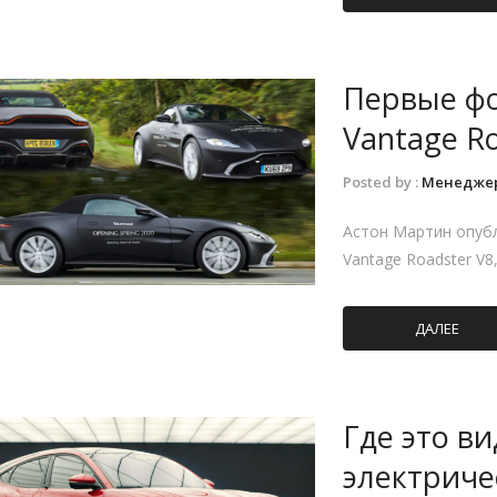
Первые фо
Vantage R
Posted by :
Менедже
Астон Мартин опубл
Vantage Roadster V8
ДАЛЕЕ
Где это в
электриче