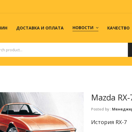
НОВОСТИ
ЗИН
ДОСТАВКА И ОПЛАТА
КАЧЕСТВО
Тюнинг и доработка
PROавто
МАГАЗИН
ДОСТАВКА И ОПЛАТА
КАК СДЕЛАТЬ
Mazda RX-
Posted by :
Менедже
История RX-7