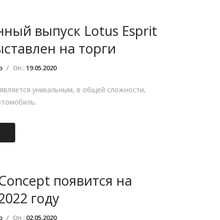
ный выпуск Lotus Esprit
ыставлен на торги
р
/
On :
19.05.2020
C является уникальным, в общей сложности,
втомобиль.
 Concept появится на
2022 году
р
/
On :
02.05.2020