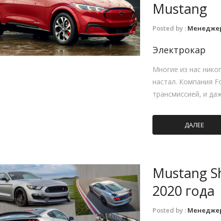
Mustang
Posted by :
Менедже
Электрокар
Многие из нас никог
настал. Компания F
трансмиссией, и даж
ДАЛЕЕ
Mustang S
2020 года
Posted by :
Менедже