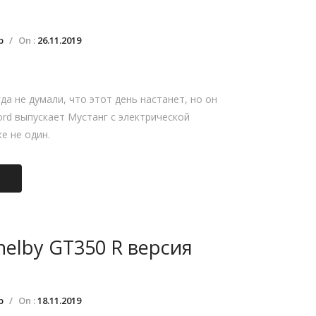
р
/
On :
26.11.2019
да не думали, что этот день настанет, но он
ord выпускает Мустанг с электрической
е не один.
helby GT350 R версия
р
/
On :
18.11.2019